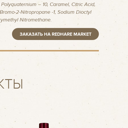
 Polyquaternium – 10, Caramel, Citric Acid,
2-Bromo-2-Nitropropane -1, Sodium Dioctyl
xymethyl Nitromethane.
ЗАКАЗАТЬ НА REDHARE MARKET
КТЫ