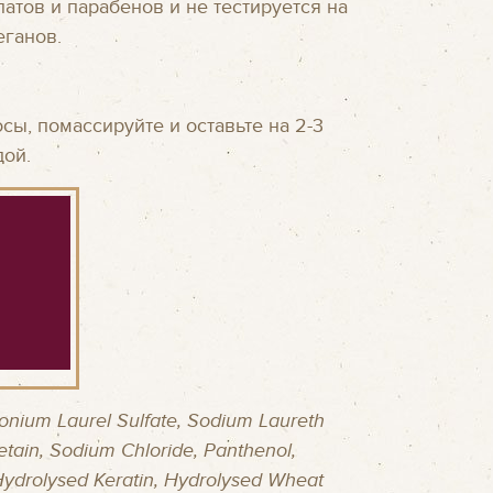
атов и парабенов и не тестируется на
еганов.
ы, помассируйте и оставьте на 2-3
дой.
nium Laurel Sulfate, Sodium Laureth
etain, Sodium Chloride, Panthenol,
Hydrolysed Keratin, Hydrolysed Wheat