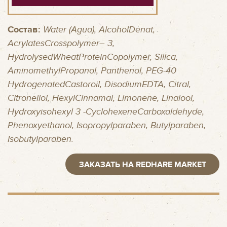
Состав:
Water (Agua), AlcoholDenat,
AcrylatesCrosspolymer– 3,
HydrolysedWheatProteinCopolymer, Silica,
AminomethylPropanol, Panthenol, PEG-40
HydrogenatedCastoroil, DisodiumEDTA, Citral,
Citronellol, HexylCinnamal, Limonene, Linalool,
Hydroxyisohexyl 3 -CyclohexeneCarboxaldehyde,
Phenoxyethanol, Isopropylparaben, Butylparaben,
Isobutylparaben.
ЗАКАЗАТЬ НА REDHARE MARKET