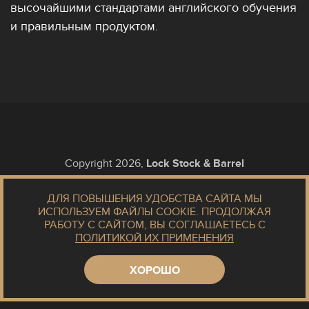
высочайшими стандартами английского обучения
и правильным продуктом.
Copyright 2026,
Lock Stock & Barrel
Английская косметика для мужчин Lock Stock &
ДЛЯ ПОВЫШЕНИЯ УДОБСТВА САЙТА МЫ
Barrel.
ИСПОЛЬЗУЕМ ФАЙЛЫ COOKIE.
ПРОДОЛЖАЯ
Для ухода, стайлинга волос и бритья.
РАБОТУ С САЙТОМ, ВЫ СОГЛАШАЕТЕСЬ С
ПОЛИТИКОЙ ИХ ПРИМЕНЕНИЯ
ХОРОШО